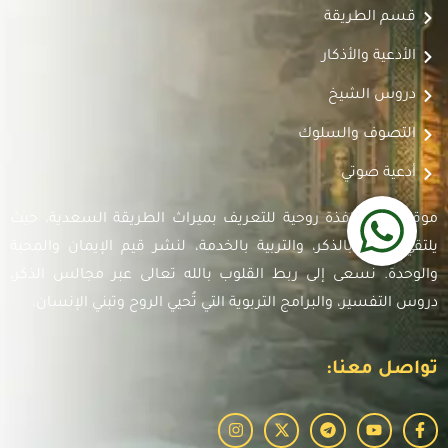
قسم الطريقة
الأدعية والأذكار
دروس الشيخ
التصوف والسلوك
أدعية صوتي
موقعنا هو نافذة روحية للتعريف بميراث الطريقة السعدية، حيث
يلتقي العلم بالذكر، والتربية بالخدمة، لنشر قيم الإيمان والمحبة
والوحدة. نسعى إلى ربط القلوب بالله تعالى عبر مجالس الذكر،
دروس التفسير، والبرامج التربوية التي تُحيي الروح وتبني الإنسان.
تواصل معنا: