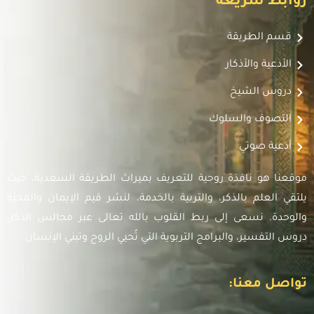
روابط سريعة
قسم الطريقة
الأدعية والأذكار
دروس الشيخ
التصوف والسلوك
أدعية صوتي
موقعنا هو نافذة روحية للتعريف بميراث الطريقة السعدية، حيث
يلتقي العلم بالذكر، والتربية بالخدمة، لنشر قيم الإيمان والمحبة
والوحدة. نسعى إلى ربط القلوب بالله تعالى عبر مجالس الذكر،
دروس التفسير، والبرامج التربوية التي تُحيي الروح وتبني الإنسان.
تواصل معنا: