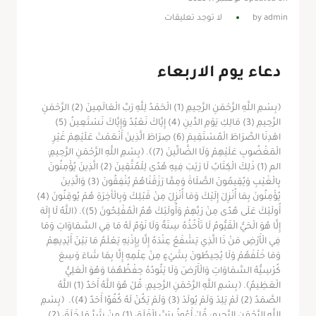
admin
by
لا توجد تعليقات
دعاء يوم الاربعاء
﴿بِسْمِ اللَّهِ الرَّحْمَنِ الرَّحِيمِ (1) الْحَمْدُ لِلَّهِ رَبِّ الْعَالَمِينَ (2) الرَّحْمَنِ
الرَّحِيمِ (3) مَالِكِ يَوْمِ الدِّينِ (4) إِيَّاكَ نَعْبُدُ وَإِيَّاكَ نَسْتَعِينُ (5)
اهْدِنَا الصِّرَاطَ الْمُسْتَقِيمَ (6) صِرَاطَ الَّذِينَ أَنْعَمْتَ عَلَيْهِمْ غَيْرِ
الْمَغْضُوبِ عَلَيْهِمْ وَلَا الضَّالِّينَ (7)﴾. ﴿بِسْمِ اللَّهِ الرَّحْمَنِ الرَّحِيمِ:
الم (1) ذَلِكَ الْكِتَابُ لَا رَيْبَ فِيهِ هُدًى لِلْمُتَّقِينَ (2) الَّذِينَ يُؤْمِنُونَ
بِالْغَيْبِ وَيُقِيمُونَ الصَّلَاةَ وَمِمَّا رَزَقْنَاهُمْ يُنْفِقُونَ (3) وَالَّذِينَ
يُؤْمِنُونَ بِمَا أُنْزِلَ إِلَيْكَ وَمَا أُنْزِلَ مِنْ قَبْلِكَ وَبِالْآَخِرَةِ هُمْ يُوقِنُونَ (4)
أُولَئِكَ عَلَى هُدًى مِنْ رَبِّهِمْ وَأُولَئِكَ هُمُ الْمُفْلِحُونَ (5)﴾. ﴿اللَّهُ لَا إِلَهَ
إِلَّا هُوَ الْحَيُّ الْقَيُّومُ لَا تَأْخُذُهُ سِنَةٌ وَلَا نَوْمٌ لَهُ مَا فِي السَّمَاوَاتِ وَمَا
فِي الْأَرْضِ مَنْ ذَا الَّذِي يَشْفَعُ عِنْدَهُ إِلَّا بِإِذْنِهِ يَعْلَمُ مَا بَيْنَ أَيْدِيهِمْ
وَمَا خَلْفَهُمْ وَلَا يُحِيطُونَ بِشَيْءٍ مِنْ عِلْمِهِ إِلَّا بِمَا شَاءَ وَسِعَ
كُرْسِيُّهُ السَّمَاوَاتِ وَالْأَرْضَ وَلَا يَئُودُهُ حِفْظُهُمَا وَهُوَ الْعَلِيُّ
الْعَظِيمُ﴾. ﴿بِسْمِ اللَّهِ الرَّحْمَنِ الرَّحِيمِ: قُلْ هُوَ اللَّهُ أَحَدٌ (1) اللَّهُ
الصَّمَدُ (2) لَمْ يَلِدْ وَلَمْ يُولَدْ (3) وَلَمْ يَكُنْ لَهُ كُفُوًا أَحَدٌ (4)﴾. ﴿بِسْمِ