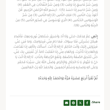
اللَّهِ الرَّحْمَنِ الرَّحِيمِ: قُلْ أَعُوذُ بِرَبِّ الْفَلَقِ (1) مِنْ شَرِّ مَا خَلَقَ (2)
وَمِنْ شَرِّ غَاسِقٍ إِذَا وَقَبَ (3) وَمِنْ شَرِّ النَّفَّاثَاتِ فِي الْعُقَدِ (4)
وَمِنْ شَرِّ حَاسِدٍ إِذَا حَسَدَ (5)﴾ . ﴿بِسْمِ اللَّهِ الرَّحْمَنِ الرَّحِيمِ: قُلْ
أَعُوذُ بِرَبِّ النَّاسِ (1) مَلِكِ النَّاسِ (2) إِلَهِ النَّاسِ (3) مِنْ شَرِّ
الْوَسْوَاسِ الْخَنَّاسِ (4) الَّذِي يُوَسْوِسُ فِي صُدُورِ النَّاسِ (5) مِنَ
الْجِنَّةِ وَالنَّاسِ (6)﴾.
إِلَهِي
عَمَّ قِدَمُكَ حَدْثِي وَلَا أَنَا، وَأشرَقَ سُلْطَانُ نُورِ وَجهِكَ فَأَضَاءَ
هَيكَلَ بَشَرِيَّتي فَلَا سِوَاكَ، فَمَا دَامَ مِنِّي فَبِدَوَامِكَ، وَمَا فَنِيَ عَنِّي
فَبِرُؤيَتِي إِلَيْكَ وَأَنْتَ الدَّائِمُ، لَا إِلَهَ إلَّا أَنْتَ. أَسأَلُكَ بِالْأَلِفِ إِذَا تَقَدَّمَتْ،
وَبِالْهَاءِ إِذَا تَأَخَّرَتْ، وَبِالْهَاءِ مِنِّي إِذَا انْقَلَبَتْ لَامَاً، أَنْ تُفْنِيَنِي بِكَ عَنِّي،
حَتَّى تَلْتَحِقَ الصِّفَةُ بِالصِّفَةِ، وَتَقَعَ الرَّابِطَةُ بِالذَّاتِ. لَا إِلَهَ إلَّا أَنْتَ يَا
حَيُّ يَا قَيُّومُ، يَا ذَا الْجَلَالِ وَالْإِكْرَامِ، وَصَلَّى اللَّهُ عَلَى سَيِّدِنَا مُحَمَّدٍ
وَعَلَى آلِهِ وَصَحْبِهِ وَسَلَّمَ أَجْمَعِينَ، وَالْحَمْدُ للَّهِ رَبِّ الْعَالَمِينَ.
ثُمَّ تَقْرَأُ أَربَعَ عَشرَةَ مَرَّةً (وَالْحَمْدُ لِلَّهِ وَحْدَهُ)
Share: