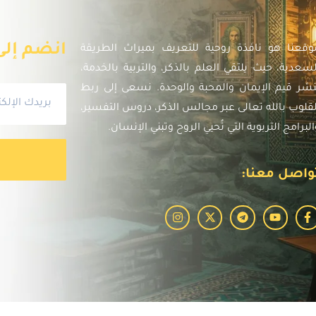
انضم إلى 
وقعنا هو نافذة روحية للتعريف بميراث الطريقة
لسعدية، حيث يلتقي العلم بالذكر، والتربية بالخدمة،
نشر قيم الإيمان والمحبة والوحدة. نسعى إلى ربط
لقلوب بالله تعالى عبر مجالس الذكر، دروس التفسير،
البرامج التربوية التي تُحيي الروح وتبني الإنسان.
واصل معنا: