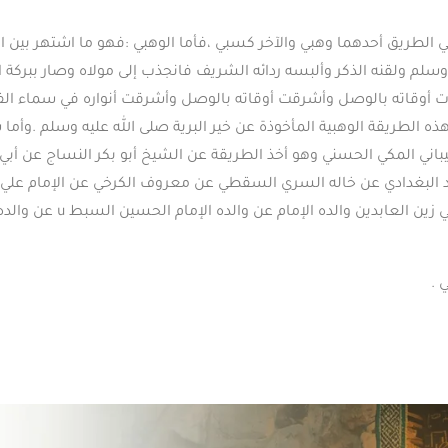
الطريق أحدهما وهبي والآخر كسبي ،فأما الوهبي :فهو ما اشتهر بين ال
 وسلم ولقنه الذكر وألبسه ردائه الشريف فانجذب إلى مولاه وصار ببرك
اءت أوقاته بالوصل وأشرقت أوقاته بالوصل وأشرقت أنواره في سماء الف
ه الطريقة الوهبية المأخوذة عن خير البرية صلى الله عليه وسلم .وأم
اني المكي الحسني وهو أخذ الطريقة عن الشيخ أبو بكر النساج عن أبي 
د البغدادي عن خاله السري السقطي عن معروف الكرخي عن الإمام علي 
الصادق والده الإمام عن محم