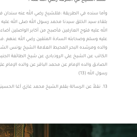
سند الشيخ في الخرقة رضي الله عنه :
وأما سنده في الطريقة :فللشيخ رضي الله عنه سندان في 
بلقاء سيد الخلق سيدنا محمد رسول الله صلى الله عليه
الله عليه فتوح العارفين فأصبح من أكابر الواصلين أض
عليه وسلم وصحابته السادة المتقين رضي الله عنهم .فهذ
والده ومرشده البحر المحيط العلامة الشيخ يونس الشيب
الكاتب عن الشيخ علي الروذبادي عن شيخ الطائفة الجني
رسول الله (13)
13. نقلاً عن الرسالة بقلم الشيخ محمد غازي آغا الحسيني .