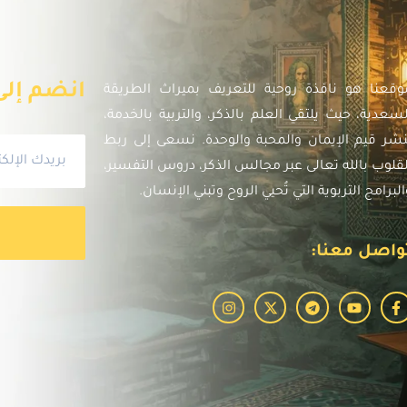
انضم إلى 
وقعنا هو نافذة روحية للتعريف بميراث الطريقة
لسعدية، حيث يلتقي العلم بالذكر، والتربية بالخدمة،
نشر قيم الإيمان والمحبة والوحدة. نسعى إلى ربط
لقلوب بالله تعالى عبر مجالس الذكر، دروس التفسير،
البرامج التربوية التي تُحيي الروح وتبني الإنسان.
واصل معنا: