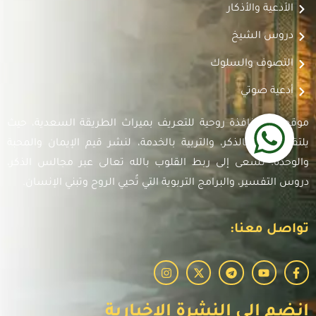
الأدعية والأذكار
دروس الشيخ
التصوف والسلوك
أدعية صوتي
موقعنا هو نافذة روحية للتعريف بميراث الطريقة السعدية، حيث
يلتقي العلم بالذكر، والتربية بالخدمة، لنشر قيم الإيمان والمحبة
والوحدة. نسعى إلى ربط القلوب بالله تعالى عبر مجالس الذكر،
دروس التفسير، والبرامج التربوية التي تُحيي الروح وتبني الإنسان.
تواصل معنا:
انضم إلى النشرة الإخبارية