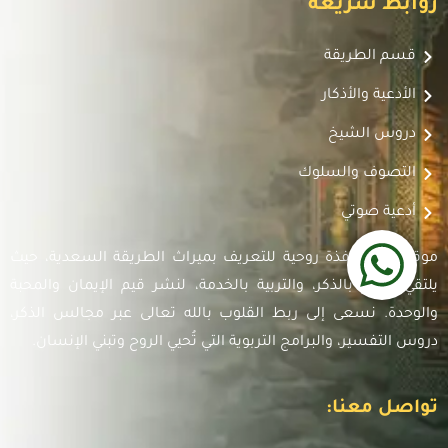
روابط سريعة
قسم الطريقة
الأدعية والأذكار
دروس الشيخ
التصوف والسلوك
أدعية صوتي
موقعنا هو نافذة روحية للتعريف بميراث الطريقة السعدية، حيث
يلتقي العلم بالذكر، والتربية بالخدمة، لنشر قيم الإيمان والمحبة
والوحدة. نسعى إلى ربط القلوب بالله تعالى عبر مجالس الذكر،
دروس التفسير، والبرامج التربوية التي تُحيي الروح وتبني الإنسان.
تواصل معنا: