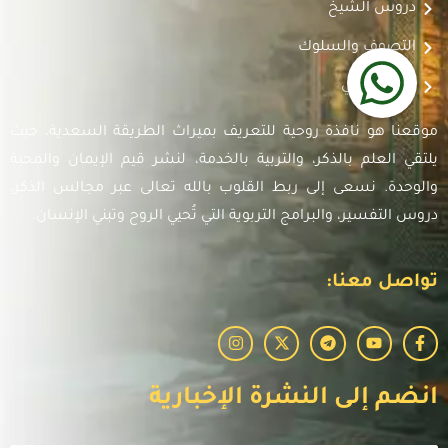
دروس الشيخ
التصوف والسلوك
أدعية صوتي
موقعنا هو نافذة روحية للتعريف بميراث الطريقة السعدية، حيث
يلتقي العلم بالذكر، والتربية بالخدمة، لنشر قيم الإيمان والمحبة
والوحدة. نسعى إلى ربط القلوب بالله تعالى عبر مجالس الذكر،
دروس التفسير، والبرامج التربوية التي تُحيي الروح وتبني الإنسان.
تواصل معنا:
انضم إلى النشرة الإخبارية