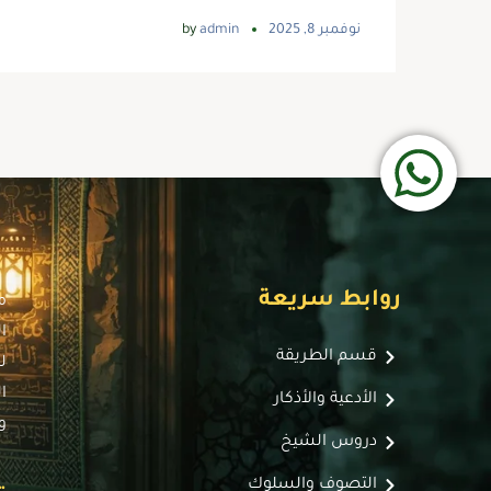
نوفمبر 8, 2025
admin
by
روابط سريعة
م
ا
قسم الطريقة
ل
ا
الأدعية والأذكار
و
دروس الشيخ
التصوف والسلوك