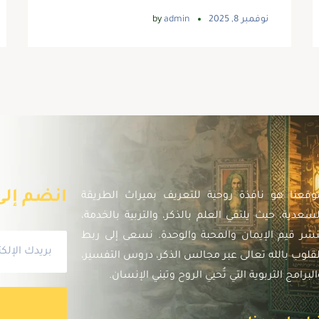
نوفمبر 8, 2025
admin
by
انضم إلى 
وقعنا هو نافذة روحية للتعريف بميراث الطريقة
لسعدية، حيث يلتقي العلم بالذكر، والتربية بالخدمة،
نشر قيم الإيمان والمحبة والوحدة. نسعى إلى ربط
لقلوب بالله تعالى عبر مجالس الذكر، دروس التفسير،
البرامج التربوية التي تُحيي الروح وتبني الإنسان.