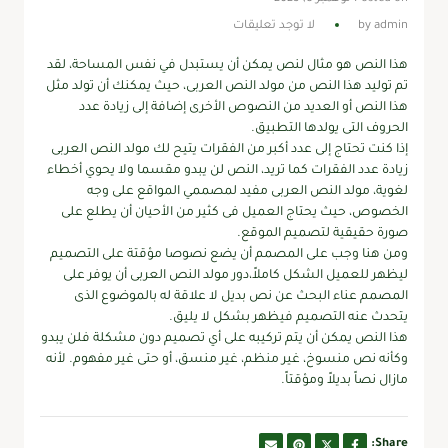
admin
by
لا توجد تعليقات
هذا النص هو مثال لنص يمكن أن يستبدل في نفس المساحة، لقد
تم توليد هذا النص من مولد النص العربى، حيث يمكنك أن تولد مثل
هذا النص أو العديد من النصوص الأخرى إضافة إلى زيادة عدد
الحروف التى يولدها التطبيق.
إذا كنت تحتاج إلى عدد أكبر من الفقرات يتيح لك مولد النص العربى
زيادة عدد الفقرات كما تريد، النص لن يبدو مقسما ولا يحوي أخطاء
لغوية، مولد النص العربى مفيد لمصممي المواقع على وجه
الخصوص، حيث يحتاج العميل فى كثير من الأحيان أن يطلع على
صورة حقيقية لتصميم الموقع.
ومن هنا وجب على المصمم أن يضع نصوصا مؤقتة على التصميم
ليظهر للعميل الشكل كاملاً،دور مولد النص العربى أن يوفر على
المصمم عناء البحث عن نص بديل لا علاقة له بالموضوع الذى
يتحدث عنه التصميم فيظهر بشكل لا يليق.
هذا النص يمكن أن يتم تركيبه على أي تصميم دون مشكلة فلن يبدو
وكأنه نص منسوخ، غير منظم، غير منسق، أو حتى غير مفهوم. لأنه
مازال نصاً بديلاً ومؤقتاً.
Share: