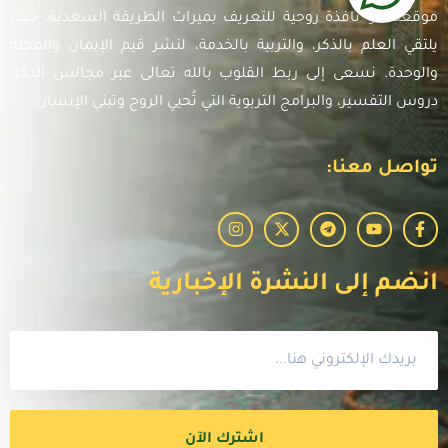
موقعنا هو نافذة روحية للتعريف بميراث الطريقة السعدية، حيث
يلتقي العلم بالذكر، والتربية بالخدمة، لنشر قيم الإيمان والمحبة
والوحدة. نسعى إلى ربط القلوب بالله تعالى عبر مجالس الذكر،
دروس التفسير، والبرامج التربوية التي تُحيي الروح وتبني الإنسان.
تواصل معنا:
انضم إلى النشرة الإخبارية
اشترك الآن