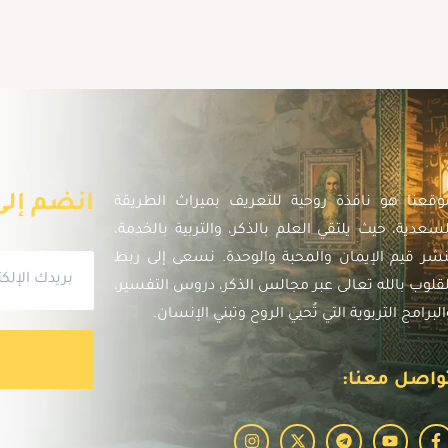
انضم إلى 
وقعنا هو نافذة روحية للتعريف بميراث الطريقة
لسعدية، حيث يلتقي العلم بالذكر، والتربية بالخدمة،
نشر قيم الإيمان والمحبة والوحدة. نسعى إلى ربط
لقلوب بالله تعالى عبر مجالس الذكر، دروس التفسير،
البرامج التربوية التي تُحيي الروح وتبني الإنسان.
واصل معنا: