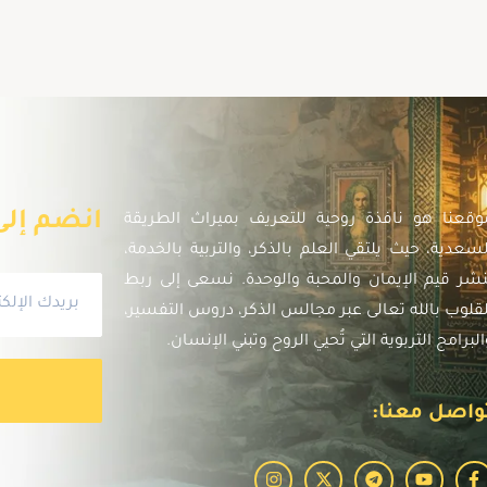
انضم إلى 
وقعنا هو نافذة روحية للتعريف بميراث الطريقة
لسعدية، حيث يلتقي العلم بالذكر، والتربية بالخدمة،
نشر قيم الإيمان والمحبة والوحدة. نسعى إلى ربط
لقلوب بالله تعالى عبر مجالس الذكر، دروس التفسير،
البرامج التربوية التي تُحيي الروح وتبني الإنسان.
واصل معنا: