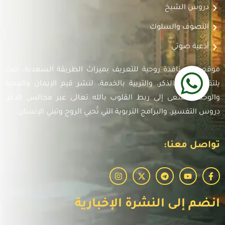
دروس الشيخ
التصوف والسلوك
أدعية صوتي
موقعنا هو نافذة روحية للتعريف بميراث الطريقة السعدية، حيث
يلتقي العلم بالذكر، والتربية بالخدمة، لنشر قيم الإيمان والمحبة
والوحدة. نسعى إلى ربط القلوب بالله تعالى عبر مجالس الذكر،
دروس التفسير، والبرامج التربوية التي تُحيي الروح وتبني الإنسان.
تواصل معنا:
انضم إلى النشرة الإخبارية