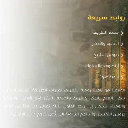
روابط سريعة
قسم الطريقة
الأدعية والأذكار
دروس الشيخ
التصوف والسلوك
أدعية صوتي
موقعنا هو نافذة روحية للتعريف بميراث الطريقة السعدية، حيث
يلتقي العلم بالذكر، والتربية بالخدمة، لنشر قيم الإيمان والمحبة
والوحدة. نسعى إلى ربط القلوب بالله تعالى عبر مجالس الذكر،
دروس التفسير، والبرامج التربوية التي تُحيي الروح وتبني الإنسان.