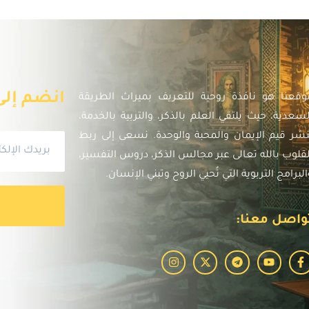
انضم إلى 
وقعنا هو نافذة روحية للتعريف بميراث الطريقة
لسعدية، حيث يلتقي العلم بالذكر، والتربية بالخدمة،
نشر قيم الإيمان والمحبة والوحدة. نسعى إلى ربط
لقلوب بالله تعالى عبر مجالس الذكر، دروس التفسير،
البرامج التربوية التي تُحيي الروح وتبني الإنسان.
واصل معنا: