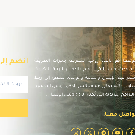
انضم إلى 
وقعنا هو نافذة روحية للتعريف بميراث الطريقة
لسعدية، حيث يلتقي العلم بالذكر، والتربية بالخدمة،
نشر قيم الإيمان والمحبة والوحدة. نسعى إلى ربط
لقلوب بالله تعالى عبر مجالس الذكر، دروس التفسير،
البرامج التربوية التي تُحيي الروح وتبني الإنسان.
واصل معنا: