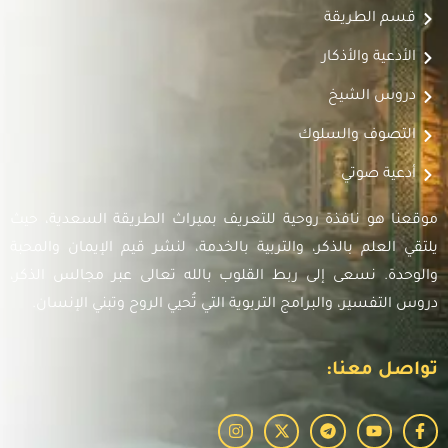
قسم الطريقة
الأدعية والأذكار
دروس الشيخ
التصوف والسلوك
أدعية صوتي
موقعنا هو نافذة روحية للتعريف بميراث الطريقة السعدية، حيث
يلتقي العلم بالذكر، والتربية بالخدمة، لنشر قيم الإيمان والمحبة
والوحدة. نسعى إلى ربط القلوب بالله تعالى عبر مجالس الذكر،
دروس التفسير، والبرامج التربوية التي تُحيي الروح وتبني الإنسان.
تواصل معنا: