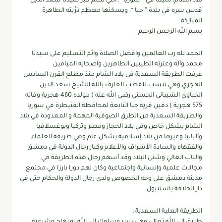
بلاد الشَّام، سيما في ” سوريا “؛ التي تضم قبر سيدنا سعد الدين
قدس سره في بلدة ” جبا “، ويسكنها معظم ذرِّيته الطاهرة
المباركة.
بسم الله الرحمن الرحيم
الحمد لله رب العالمين وافضل الصلاة واتم التسليم على سيدنا
محمد وآله وعترته الطيبين الطاهرين واصحابه الميامين
عرفت الطريقة السعدية في بلاد الشام منذ مطلع القرن السادس
الهجري وهي تنسب للقطب العارف بالله الشيخ سعد الدين
الجباوي الشيباني الحسني رضي الله عنه ( مولده 460 هجرية وفاته
575 هجرية ) دفين قرية جبا التابعة لمحافظة القنيطرة في سوريا
والطريقة السعدية من الطرق الصوفية المهمة و المعدودة في بلاد
الشام بشكل خاص وفي بلاد الحجاز ومصر وتركيا ويوغسلافيا
وألبانيا وغيرها من بلاد إسلامية بشكل عام وهي طريقة العلماء
والفقهاء والسادة الأشراف والأعلام وكبار رجال الدولة في دمشق
والباب العالي وشتى البلاد وقد أسهم رجال هذه الطريقة في
مجالات علمية وإنسانية واجتماعية وكان لهم دورا بارزا في مجتمع
مدينة دمشق على وجه الخصوص ولدى رجال الدولة والحكام حتى في
دار الخلافة باستنبول
الطريقة العلية السعدية :
طريق إلى الله تعالى وهي سير وسلوك إلى الله بمنهاج وشرعية