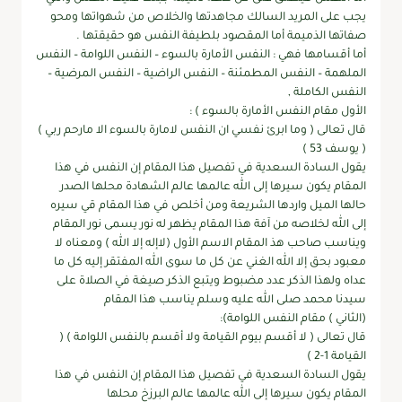
يجب على المريد السالك مجاهدتها والخلاص من شهواتها ومحو
صفاتها الذميمة أما المقصود بلطيفة النفس هو حقيقتها .
أما أقسامها فهي : النفس الأمارة بالسوء – النفس اللوامة – النفس
الملهمة – النفس المطمئنة – النفس الراضية – النفس المرضية –
النفس الكاملة ,
الأول مقام النفس الأمارة بالسوء ) :
قال تعالى ( وما ابرئ نفسي ان النفس لامارة بالسوء الا مارحم ربي )
( يوسف 53 )
يقول السادة السعدية في تفصيل هذا المقام إن النفس في هذا
المقام يكون سيرها إلى الله عالمها عالم الشهادة محلها الصدر
حالها الميل واردها الشريعة ومن أخلص في هذا المقام قي سيره
إلى الله لخلاصه من آفة هذا المقام يظهر له نور يسمى نور المقام
ويناسب صاحب هذ المقام الاسم الأول (لاإله إلا الله ) ومعناه لا
معبود بحق إلا الله الغني عن كل ما سوى الله المفتقر إليه كل ما
عداه ولهذا الذكر عدد مضبوط ويتبع الذكر صيغة في الصلاة على
سيدنا محمد صلى الله عليه وسلم يناسب هذا المقام
(الثاني ) مقام النفس اللوامة):
قال تعالى ( لا أقسم بيوم القيامة ولا أقسم بالنفس اللوامة ) (
القيامة 1-2 )
يقول السادة السعدية في تفصيل هذا المقام إن النفس في هذا
المقام يكون سيرها إلى الله عالمها عالم البرزخ محلها