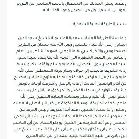
وعندما ينتهي السالك من الاشتغال بالاسم السادس من الفروع
يعود الى الاسم الاول من الاصول وهو لااله الا الله
– سند الطريقة العلية السعدية :
وأما سندالطريقة العلية السعدية المنسوبة للشيخ سعد الدين
الجباوي رضي الله عنه : فللشيخ رضي الله عنه سندان في الطريق
أحدهما وهبي والآخر كسبي ،فأما الوهبي :فهو ما اشتهر بين العام
والخاص من القصة الشهيرة التي أكرمه الله بها بلقاء سيد الخلق
سيدنا محمد رسول الله صلى الله عليه وسلم ولقنه الذكر وألبسه
ردائه الشريف فانجذب إلى مولاه وصار ببركة المصطفى صلى الله
عليه وسلم من العارفين فقد فتح الله عليه فتوح العارفين فأصبح
من أكابر الواصلين أضاءت أوقاته بالوصل وأشرقت أوقاته بالوصل
وأشرقت أنواره في سماء الفضل والأمر فوق ما يقال على يد سيد
الخلق صلى الله عليه وسلم وصحابته السادة المتقين رضي الله
عنهم .فهذه الطريقة الوهبية المأخوذة عن خير البرية صلى الله عليه
وسلم .وأما سنده الكسبي : فقد أخذ الطريقة ولبس الخرقة عن
والده ومرشده البحر المحيط العلامة الشيخ يونس الشيباني المكي
الحسني وهو أخذ الطريقة عن الشيخ أبو بكر النساج عن أبي القاسم
الجرجاني عن أبي عثمان المغربي عن أبي علي الكاتب عن الشيخ علي
الروذبادي عن شيخ الطائفة الجنيد البغدادي عن خاله السري