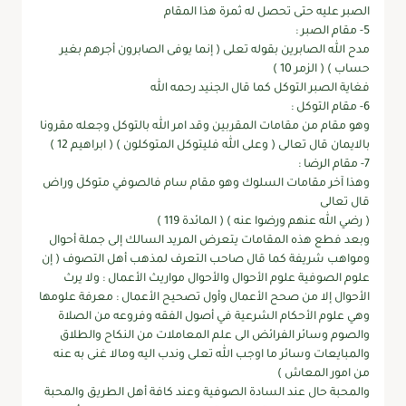
الصبر عليه حتى تحصل له ثمرة هذا المقام
5- مقام الصبر :
مدح الله الصابرين بقوله تعلى ( إنما يوفى الصابرون أجرهم بغير
حساب ) ( الزمر 10 )
فغاية الصبر التوكل كما قال الجنيد رحمه الله
6- مقام التوكل :
وهو مقام من مقامات المقربين وقد امر الله بالتوكل وجعله مقرونا
بالايمان قال تعالى ( وعلى الله فليتوكل المتوكلون ) ( ابراهيم 12 )
7- مقام الرضا :
وهذا آخر مقامات السلوك وهو مقام سام فالصوفي متوكل وراض
قال تعالى
( رضي الله عنهم ورضوا عنه ) ( المائدة 119 )
وبعد فطع هذه المقامات يتعرض المريد السالك إلى جملة أحوال
ومواهب شريفة كما قال صاحب التعرف لمذهب أهل التصوف ( إن
علوم الصوفية علوم الأحوال والأحوال مواريث الأعمال : ولا يرث
الأحوال إلا من صحح الأعمال وأول تصحيح الأعمال : معرفة علومها
وهي علوم الأحكام الشرعية في أصول الفقه وفروعه من الصلاة
والصوم وسائر الفرائض الى علم المعاملات من النكاح والطلاق
والمبايعات وسائر ما اوجب الله تعلى وندب اليه ومالا غنى به عنه
من امور المعاش )
والمحبة حال عند السادة الصوفية وعند كافة أهل الطريق والمحبة