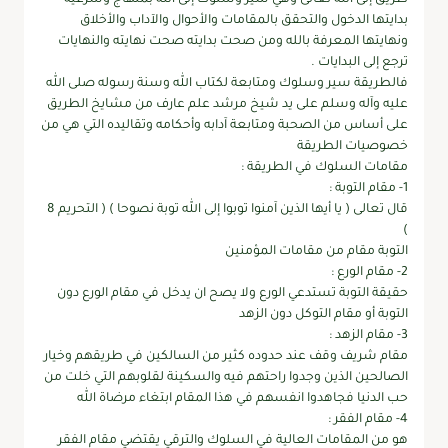
بدايتها الدخول والتحقق بالمقامات والأحوال والآداب والأخلاق
ونهايتها المعرفة بالله ومن صحت بدايته صحت نهايته والنهايات
ترجع إلى البدايات .
فالطريقة سير وسلوك ومتابعة لكتاب الله وسنة رسوله صلى الله
عليه وآله وسلم على يد شيخ مرشد علم عارف من مشايخ الطريق
على أساس من الصحبة ومتابعة آدابه وأحكامه وتقاليده التي هي من
خصوصيات الطريقة
مقامات السلوك في الطريقة :
1- مقام التوبة :
قال تعالى ( يا أيها الذين آمنوا توبوا إلى الله توبة نصوحا ) ( التحريم 8
)
التوبة مقام من مقامات المؤمنين
2- مقام الورع :
حقيقة التوبة تستدعي الورع ولا يصح ان يدخل في مقام الورع دون
التوبة أو مقام التوكل دون الزهد
3- مقام الزهد :
مقام شريف وقف عند حدوده كثير من السالكين في طريقهم وخيار
الصالحين الذين وجدوا راحتهم فيه والسكينة لقلوبهم التي خلت من
حب الدنيا فجاهدوا انفسهم في هذا المقام ابتغاء مرضاة الله
4- مقام الفقر :
هو من المقامات العالية في السلوك والترقي يقتضي مقام الفقر