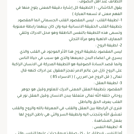
اللطائف عند أهل التصوف :
يقول الكاشاني : ( اللطيفة كل إشارة دقيقة المعنى يلوح منها في
الفهم معنى لا تسعه العبارة )
1- لطيفة القلب : ليس المقصود القلب الجسماني انما المقصود
بلطيفة القلب الحقيقة الانسانية فيه وان كان بينهما رابطة معنوية
وتسمى هذه اللطيفة بالنفس الناطقة وهو محل الادراك وتلقي
المعارف الالهية وهو مرآة التجلي
2- لطيفة الروح :
ليس المقصود بلطيقة الروح هذا الأثر الموجود في القلب والذي
يسري في اعضاء البدن جميعها والذي هو سبب في حياة الناس
وانما قصد السادة الصوفية هو اللطيفة المدركة في الانسان الراكبة
على الروح نازل من عالم الامر تعجز العقول عن ادراك كنهه قال
تعالى ( قل الروح من امر ربي ) ( الاسراء 85 )
3- لطيفة العقل :
المقصود بلطيفة العقل المعنى الدرك للعلوم وقيل هو جوهر
روحاني خلقه الله تعالى متعلقا ببدن الانسان وقيل العقل نور في
الفلب يعرف الحق والباطل
فنرى ان الرابطة بين العقل والقلب في المعرفة بالله والروح والقلب
تعشق الله وتنجذب اليه ولطيفة السر والتي هي باطن الروح لها
بفعل المشاهدة .
4- لطيفة النفس :
أما النفس فيطلق على كل صفة ذميمة جبلت عليها النفس والتي