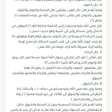
4- حال الخوف :
ومما تقدم فان حال القرب يقتضي حال المحبة والخوف والخوف
مقرون بالايمان قال تعالى ( انما يخشى الله من عباده العلماء ) (
فاطر 5 )
قال صلى الله عليه وسلم ( رأس الحكمة مخافة الله ) ( البيهقي في
الدلائل وابن عساكر وابن ابي شيبة وهو حديث حسن )
ويرى السادة السعدية ان حال الخوف يسبق مقام الوبة ويقولون اذا
لم يثبت خوف الله تعلى في قلب المريد السالك لم تصح توبته
وكلما ازداد معرفة بالله ازداد خوفه من الله تعلى .
5- حال الرجاء :
قال تعالى ( لقد كان لكم في رسول الله أسوة حسنة لمن كان يرجو
الله واليوم الآخر وذكر الله كثيرا ) الأحزاب 21
قال بعضهم : الخوف والرجاء جناحا العمل لا يطير الا بهما
والمحبة والرجاء مقرون بعضهما ببعض والرجاء والمحبو يقتضيان
الشوق .
6- حال الشوق :
ومما روي عنه صلى الله عليه وسلم في دعائه : ( — وأسألك لذة
النظر الى وجهك والشوق الى لقائك في غير ضراء مضرة ) ( رواه
النسائي والامام احمد )
وكما تقدم قان السادة السعدية يرون ان المحبة والشوق حالان
لاينقطعان عند السلوك ومن هذا حاله فلا بد له من ان يجد ما يانس