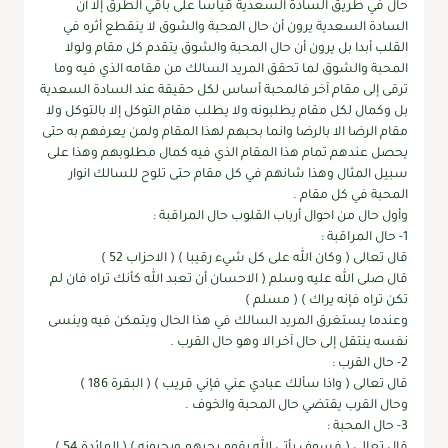
حال في طريق السادة السعدية قياسا على باقي الطرق إلا أن
السادة السعدية يرون أن حال المحبة والشوق لا ينقطع أثره في
القلب أبدا بل يرون أن حال المحبة والشوق يتقدم كل مقام ولولا
المحبة والشوق لما تحقق المريد السالك من مقامه الذي فيه وما
ترقى إلى مقام آخر فالمحبة أساس لكل حقيقة عند السادة السعدية
بل وكمال لكل مقام يطلبونه ولا يطلب مقام التوكل إلا بالتوكل ولا
مقام الرضا الا بالرضا وانما بحبهم لهذا المقام ولمن يعرفهم به حتى
يحصل عندهم تمام هذا المقام الذي فيه كمال مطلوبهم وهذا على
سبيل المثال وهذا شانهم في كل مقام حتى تلوح للسالك انوار
المحبة في كل مقام .
وأول حال من احوال أرباب القلوب حال المراقبة :
1- حال المراقبة :
قال تعالى ( وكان الله على كل شيء رقيبا ) ( الاحزاب 52 )
قال صلى الله عليه وسلم ( الاحسان أن تعبد الله كأنك تراه فان لم
تكن تراه فإنه يراك ) ( مسلم )
وعندما يستغرق المريد السالك في هذا الحال ويتمكن فيه وينسى
نفسه ينتقل إلى حال آخر الا وهو حال القرب .
2- حال القرب :
قال تعالى ( واذا سألك عبادي عني فإني قريب ) ( البقرة 186 )
وحال القرب يقتضي حال المحبة والخوف .
3- حال المحبة :
قال تعالى ( فسوف يأتي الله بقوم يحبهم ويحبونه ) ( المائدة 54 )