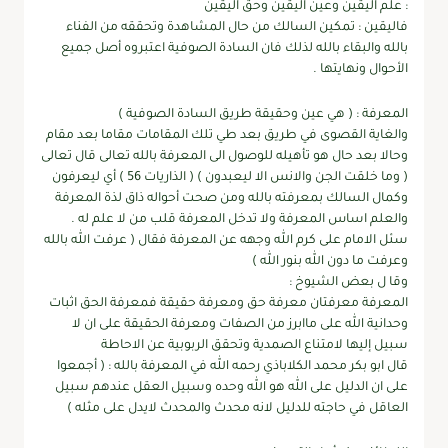
: علم اليقين وعين اليقين وحق اليقين
فاليقين : تمكين السالك من حال المشاهدة وتحققه من الفناء
بالله والبقاء بالله لذلك فان السادة الصوفية اعتبروه أصل جميع
الأحوال ونهايتها .
المعرفة : ( هي عين وحقيقة طريق السادة الصوفية )
والغاية القصوى في طريق بعد طي تلك المقامات مقاما بعد مقام
وحالا بعد حال هو تأهيله للوصول الى المعرفة بالله تعالى قال تعالى
( وما خلقت الجن والانس الا ليعبدون ) ( الذاريات 56 ) أي ليعرفون
وكمال السالك بمعرفته بالله ومن صحت أحواله ذاق لذة المعرفة
والعلم اساس المعرفة ولا تدخل المعرفة قلب من لا علم له .
سئل الامام على كرم الله وجهه عن المعرفة فقال ( عرفت الله بالله
وعرفت ما دون الله بنور الله )
وقا ل بعض الشيوخ :
المعرفة معرفتان معرفة حق ومعرفة حقيقة فمعرفة الحق اثبات
وحدانية الله على ماابرز من الصفات ومعرفة الحقيقة على ان لا
سبيل إليها لامتناع الصمدية وتحقق الربوبية عن الاحاطة
قال ابو بكر محمد الكلاباذي رحمه الله في المعرفة بالله : ( أجمعوا
على ان الدليل على الله هو الله وحده وسبيل العقل عندهم سبيل
العاقل في حاجته للدليل لانه محدث والمحدث لايدل على مثله )