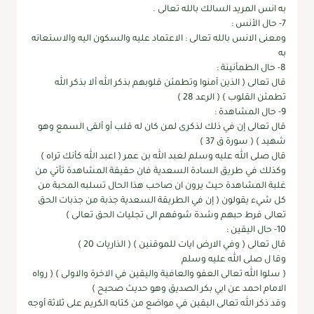
به انس المريد السالك بالله تعالى .
7- حال الأنس :
ومعنى الانس بالله تعالى : الاعتماد عليه والسكون اليه والاستعانه
به
8- حال الطمأنينة :
قال تعالى ( الذين آمنوا وتطمئن قلوبهم بذكر الله ألا بذكر الله
تطمئن القلوب ) ( الرعد 28 )
9- حال المشاهدة :
قال تعالى إن في ذلك لذكرى لمن كان له قلب أو ألقى السمع وهو
شهيد ) ( سورة ق 37 )
قال صلى الله عليه وسلم لعبد الله بن عمر ( اعبد الله كأنك تراه )
وكذلك في طريق السادة السعدية فان حقيقة المشاهدة تأتي من
غلبة المشاهدة حيث يرون ان صاحب هذا الحال تسلبه المحبة من
كل شيء يقولون ( إن في الطريقة السعدية جذبة من جذبات الحق
تعالى فرط حبهم وشدة شوقهم الى تجليات الحق تعالى )
10- حال اليقين :
قال تعالى ( وفي الارض ايات للموقنين ) ( الذاريات 20 )
وقا ل صلى الله عليه وسلم
( سلوا الله تعالى العفو والعافية واليقين في الاخرة والاولى ) ( رواه
الامام احمد عن ابي بكر الصديق وهو حديث صحيح )
وقد ذكر الله تعالى اليقين في مواضع من كتابه الكريم على ثلاثة أوجه