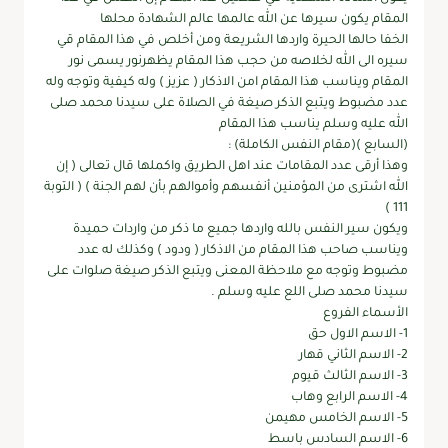
المقام يكون سيرها عن الله عالمها عالم الشهادة محلها
الخفا حالها الحيرة واردها الشريعة ومن أخلص في هذا المقام قي
سيره الى الله لخلاصه من حجب هذا المقام يظهرنور يسمى نور
المقام ويناسب هذا المقام امن الاذكار ( عزيز ) وله كيفية وتوجه وله
عدد مضبوط ويتبع الذكر صيغة في الصلاة على سيدنا محمد صلى
الله عليه وسلم يناسب هذا المقام
(السابع )(مقام النفس الكاملة) :
وهذا أرقى عدد المقامات عند اهل الطريق واكملها قال تعالى ( إن
الله اشترى من المؤمنين أنفسهم وأموالهم بأن لهم الجنة ) ( التوبة
111 )
ويكون سير النفس بالله واردها جميع ما ذكر من واردات حميدة
ويناسب صاحب هذا المقام من الاذكار ( ودود ) وكذلك له عدد
مضبوط وتوجه مع ملاحظة المعنى ويتبع الذكر صيغة صلوات على
سيدنا محمد صلى اللع عليه وسلم .
الأسماء الفروع
1- الاسم الاول حق
2- الاسم الثاني قهار
3- الاسم الثالث قيوم
4- الاسم الرابع وهاب
5- الاسم الخامس مهيمن
6- الاسم السادس باسط