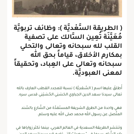
( الطريقة السَّعْديَّة ): وظائف تربويَّة
مُعَيَّنَة تُعِين السَّالك على تصفية
القلب لله سبحانه وتعالى والتحلي
بمكارم الأخلاق، قياماً بحق الله
سبحانه وتعالى على العِباد، وتحقيقاً
لمعنى العبوديَّة.
أُطلقَ عليها اسم ( السَّعْدِيَّة ) نسبة للمجدد القطب العارف بالله
تعالى سيدنا سعد الدين الجباوي الحَسَنِي الحُسَيْنِي قدس سره.
فهي واحدة من الطرق الشريفة المستَمَدَّة من الشَّارع بالسَّند
المتَّصل عن رسول الله محمد صلى الله عليه وسلم.
وتنتشر الطريقة السعدية في العالم العربي، بينما تكثر زواياها في