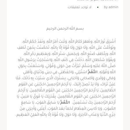
admin
by
لا توجد تعليقات
بسم الله الرحمن الرحيم
أَشْرَقَ نُورُ اللَّهِ، وظَهَرَ كَلَامُ اللَّهِ، وَثَبَتَ أَمْرُ اللَّهِ، ونَفَذَ حُكْمُ اللَّهِ،
وتَوَكَّلْتُ عَلَى اللَّهِ، وَلَا حَوْلَ وَلَا قُوَّةَ إلَّا بِاللَّهِ، تَحَصَّنْتُ بِخَفِيِّ لُطْفِ
اللَّهِ، وبِلُطْفِ صُنْعِ اللَّهِ، وَبِجَميلِ سَتْرِ اللَّهِ، وَبِعَظِيمِ ذِكْرِ اللَّهِ،
وَبِقُوَّةِ سُلْطَانِ اللَّهِ، دَخَلْتُ فِي كَنَفِ اللَّهِ، وَاسْتَجَرْتُ بِرَسُولِ اللَّهِ
صَلَّى اللَّهُ عَلَيْهِ وَسَلَّمَ، تَبَرَّأْتُ مِنْ حَوْلِي وَقُوَّتي، وَاسْتَعَنْتُ بِحَوْلِ
اللَّهِ وَقُوَّتِهِ.
اللَّهُمَّ
اسْتُرْنِي، وَاحْفَظْنِي فِي دِينِي ودُنْيَايَ وَأَهْلِي
وَمَالِي وَوَلَدِي وَأصْحَابِي وَأحْبَابِي، بِسَتْرِكَ الَّذي سَتَرْتَ بِهِ ذَاتَكَ، فَلَا
عَيْنٌ تَرَاكَ، وَلَا يَدٌ تَصِلُ إِلَيْكَ. يَا أَرْحَمَ الرَّاحِمِينَ احْجُبْنِيَ عَنِ الْقَوْمِ
الظَّالِمِينَ، يَا أَرْحَمَ الرَّاحِمِينَ احْجُبْنِيَ عَنِ الْقَوْمِ الظَّالِمِينَ، يَا أَرْحَمَ
الرَّاحِمِينَ احْجُبْنِيَ عَنِ الْقَوْمِ الظَّالِمِينَ، بِقُدْرَتِكَ يَا قَوِيُّ يَا مَتِينُ، يَا
أَرْحَمَ الرَّاحِمِينَ بِكَ نَسْتَعِينُ.
اللَّهُمَّ
يَا سَابِقَ الْفوْتِ، يَا سَامِعَ
الصَّوْتِ، وَيَا كَاسِيَ الْعِظَامَ لَحْمَاً بَعْدَ الْمَوْتِ، أَغِثْنِي وَأَجِرْنِي مِنْ
خِزْيِ الدُّنْيَا وَعَذَابِ الْآخِرَةِ، وَلَا حَوْلَ وَلَا قُوَّةَ إلَّا بِاللَّهِ الْعَلِيِّ الْعَظِيم.