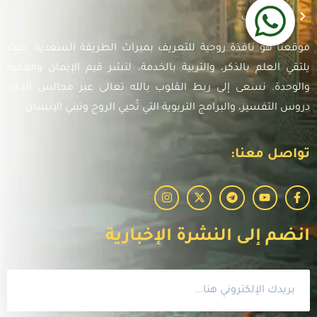
أدعية صوتي
موقعنا هو نافذة روحية للتعريف بميراث الطريقة السعدية، حيث
يلتقي العلم بالذكر، والتربية بالخدمة، لنشر قيم الإيمان والمحبة
والوحدة. نسعى إلى ربط القلوب بالله تعالى عبر مجالس الذكر،
دروس التفسير، والبرامج التربوية التي تُحيي الروح وتبني الإنسان.
تواصل معنا:
انضم إلى النشرة الإخبارية