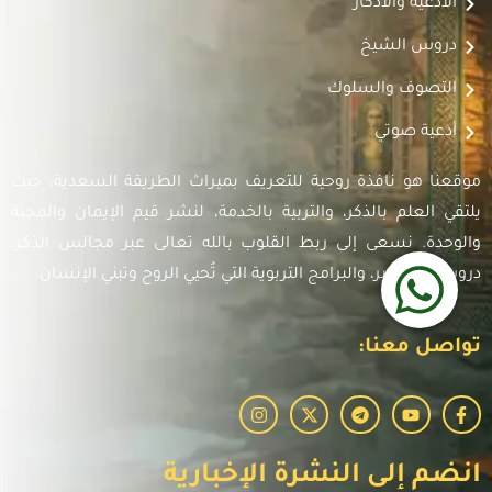
الأدعية والأذكار
دروس الشيخ
التصوف والسلوك
أدعية صوتي
موقعنا هو نافذة روحية للتعريف بميراث الطريقة السعدية، حيث
يلتقي العلم بالذكر، والتربية بالخدمة، لنشر قيم الإيمان والمحبة
والوحدة. نسعى إلى ربط القلوب بالله تعالى عبر مجالس الذكر،
دروس التفسير، والبرامج التربوية التي تُحيي الروح وتبني الإنسان.
تواصل معنا:
انضم إلى النشرة الإخبارية